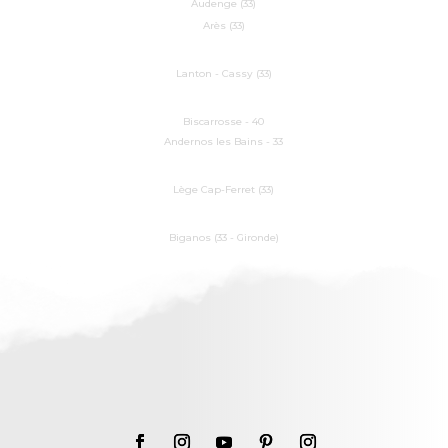
Audenge (33)
Arès (33)
Lanton - Cassy (33)
Biscarrosse - 40
Andernos les Bains - 33
Lège Cap-Ferret (33)
Biganos (33 - Gironde)