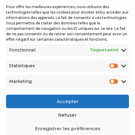
Pour offrir les meilleures expériences, nous utilisons des
technologies telles que les cookies pour stocker et/ou accéder aux
informations des appareils. Le fait de consentir à ces technologies
nous permettra de traiter des données telles que le
comportement de navigation ou les ID uniques sur ce site. Le fait
de ne pas consentir ou de retirer son consentement peut avoir un
Politique de confidentialité
effet négatif sur certaines caractéristiques et fonctions.
Fonctionnel
Toujours activé
CGV
Statistiques
Statisti
CGU
Marketing
Marketi
Mentions Légales
Copyright 2025 Mike O'Pierre / Dévelop'COM
Accepter
SAS. Tous droits réservés
Refuser
Enregistrer les préférences